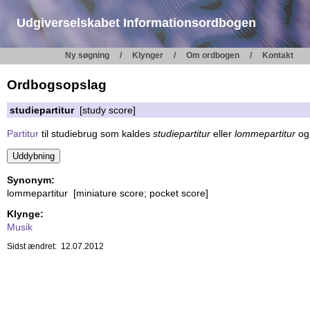
Udgiverselskabet Informationsordbogen
Ny søgning
Klynger
Om ordbogen
Kontakt
Ordbogsopslag
studiepartitur
[study score]
Partitur
til studiebrug som kaldes
studiepartitur
eller
lommepartitur
og 
Synonym:
lommepartitur [miniature score; pocket score]
Klynge:
Musik
Sidst ændret: 12.07.2012