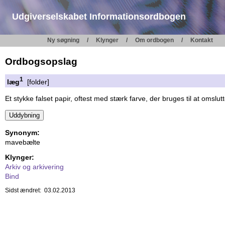
Udgiverselskabet Informationsordbogen
Ny søgning
Klynger
Om ordbogen
Kontakt
Ordbogsopslag
1
læg
[folder]
Et stykke falset papir, oftest med stærk farve, der bruges til at omslu
Synonym:
mavebælte
Klynger:
Arkiv og arkivering
Bind
Sidst ændret: 03.02.2013