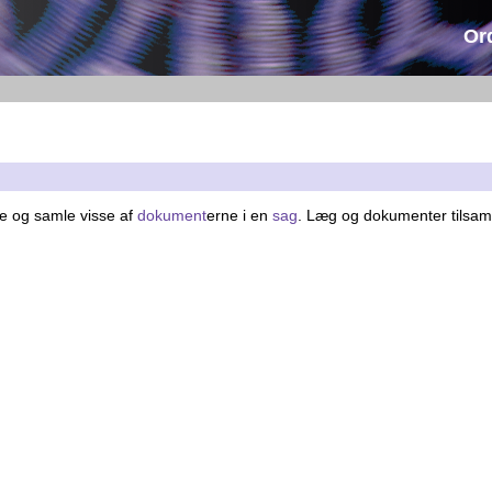
Or
tte og samle visse af
dokument
erne i en
sag
. Læg og dokumenter tilsa