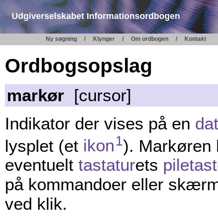
Udgiverselskabet Informationsordbogen
Ny søgning
Klynger
Om ordbogen
Kontakt
Ordbogsopslag
markør
[cursor]
Indikator der vises på en
da
1
lysplet (et
ikon
). Markøren
eventuelt
tastatur
ets
piletas
på kommandoer eller skærmpo
ved klik.