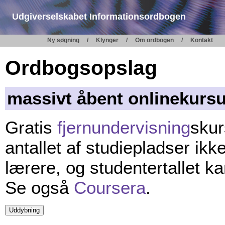
Udgiverselskabet Informationsordbogen
Ny søgning
Klynger
Om ordbogen
Kontakt
Ordbogsopslag
massivt åbent onlinekurs
Gratis
fjernundervisning
skur
antallet af studiepladser ikk
lærere, og studentertallet ka
Se også
Coursera
.