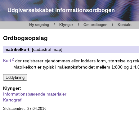
Udgiverselskabet Informationsordbogen
Ny søgning
Klynger
Om ordbogen
Kontakt
Ordbogsopslag
matrikelkort
[cadastral map]
2
Kort
der registrerer ejendommes eller lodders form, størrelse og rela
Matrikelkort er typisk i målestoksforholdet mellem 1:800 og 1:4.
Klynger:
Informationsbærende materialer
Kartografi
Sidst ændret: 27.04.2016