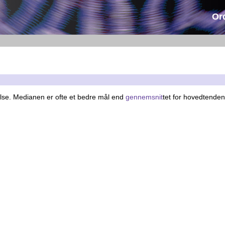
Or
relse. Medianen er ofte et bedre mål end
gennemsnit
tet for hovedtende