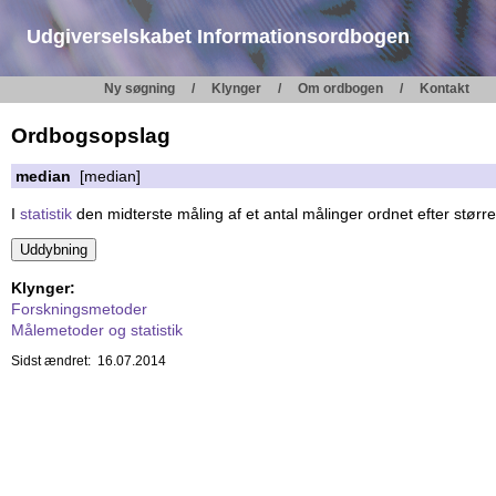
Udgiverselskabet Informationsordbogen
Ny søgning
Klynger
Om ordbogen
Kontakt
Ordbogsopslag
median
[median]
I
statistik
den midterste måling af et antal målinger ordnet efter stør
Klynger:
Forskningsmetoder
Målemetoder og statistik
Sidst ændret: 16.07.2014