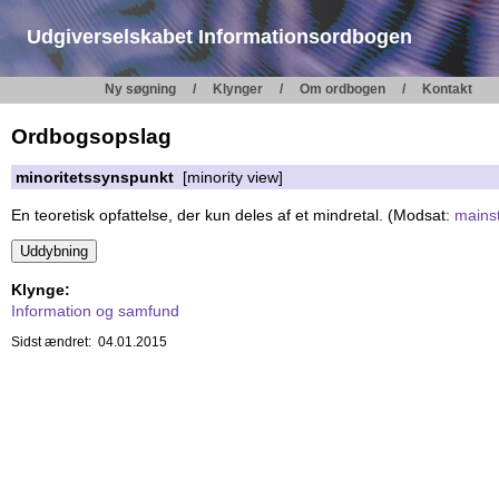
Udgiverselskabet Informationsordbogen
Ny søgning
Klynger
Om ordbogen
Kontakt
Ordbogsopslag
minoritetssynspunkt
[minority view]
En teoretisk opfattelse, der kun deles af et mindretal. (Modsat:
mains
Klynge:
Information og samfund
Sidst ændret: 04.01.2015