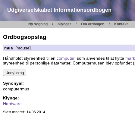
Udgiverselskabet Informationsordbogen
Ny søgning
Klynger
Om ordbogen
Kontakt
Ordbogsopslag
mus
[mouse]
Håndholdt styreenhed til en
computer
, som anvendes til at flytte
mark
styreenhed til personlige datamater. Computermusen blev opfundet (j
Synonym:
computermus
Klynge:
Hardware
Sidst ændret: 14.05.2014