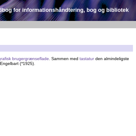
dbog for informationshåndtering, bog og bibliotek
grafisk brugergrænseflade
. Sammen med
tastatur
den almindeligste
 Engelbart (*1925).