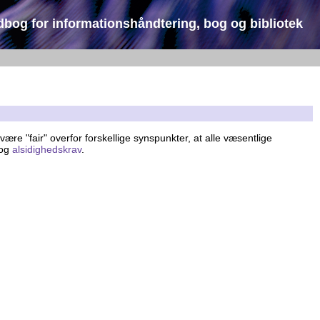
dbog for informationshåndtering, bog og bibliotek
 være "fair" overfor forskellige synspunkter, at alle væsentlige
og
alsidighedskrav
.