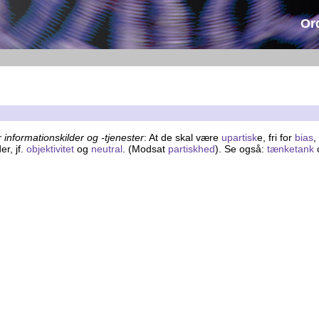
Or
informationskilder og -tjenester
: At de skal være
upartisk
e, fri for
bias
,
r, jf.
objektivitet
og
neutral
. (Modsat
partiskhed
). Se også:
tænketank