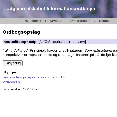
Udgiverselskabet Informationsordbogen
Ny søgning
Klynger
Om ordbogen
Kontakt
Ordbogsopslag
neutralitetsprincip
[NPOV; neutral point of view]
I almindelighed
: Principielt fravær af stillingtagen.
Som målsætning for 
perspektiver er repræsenteret og at udsagn baseres på pålidelige kilde
Klynger:
Systemdesign og organisationsudvikling
Videnskab
Sidst ændret: 12.01.2021