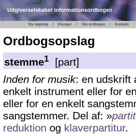
Udgiverselskabet Informationsordbogen
Ny søgning
Klynger
Om ordbogen
Kontakt
Ordbogsopslag
1
stemme
[part]
Inden for musik
: en udskrift
enkelt instrument eller for e
eller for en enkelt sangstem
sangstemmer. Del af: »
parti
reduktion
og
klaverpartitur
.