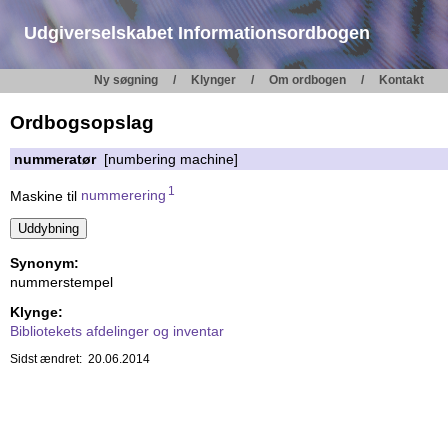
Udgiverselskabet Informationsordbogen
Ny søgning
Klynger
Om ordbogen
Kontakt
Ordbogsopslag
nummeratør
[numbering machine]
1
Maskine til
nummerering
Synonym:
nummerstempel
Klynge:
Bibliotekets afdelinger og inventar
Sidst ændret: 20.06.2014