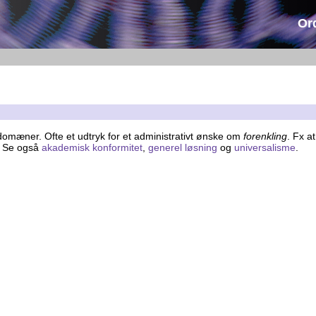
Or
le domæner. Ofte et udtryk for et administrativt ønske om
forenkling
. Fx a
er. Se også
akademisk konformitet
,
generel løsning
og
universalisme
.