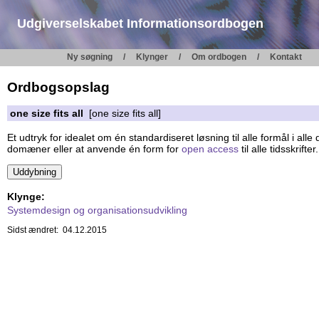
Udgiverselskabet Informationsordbogen
Ny søgning
Klynger
Om ordbogen
Kontakt
Ordbogsopslag
one size fits all
[one size fits all]
Et udtryk for idealet om én standardiseret løsning til alle formål i al
domæner eller at anvende én form for
open access
til alle tidsskrift
Klynge:
Systemdesign og organisationsudvikling
Sidst ændret: 04.12.2015