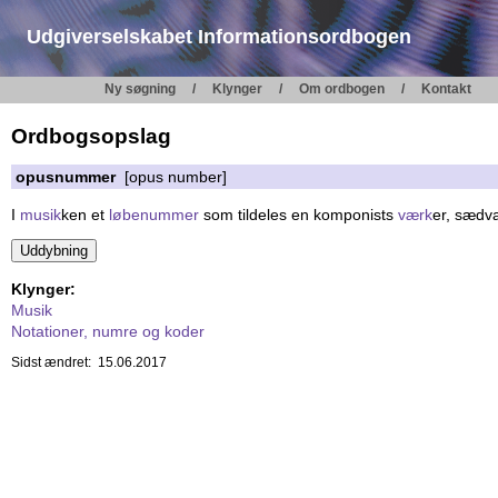
Udgiverselskabet Informationsordbogen
Ny søgning
Klynger
Om ordbogen
Kontakt
Ordbogsopslag
opusnummer
[opus number]
I
musik
ken et
løbenummer
som tildeles en komponists
værk
er, sædva
Klynger:
Musik
Notationer, numre og koder
Sidst ændret: 15.06.2017