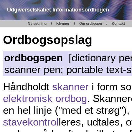
Udgiverselskabet Informationsordbogen
Ny søgning
Klynger
Om ordbogen
Kontakt
Ordbogsopslag
ordbogspen
[dictionary pe
scanner pen; portable text-s
Håndholdt
skanner
i form s
elektronisk ordbog
. Skanne
en hel linje ("med et strøg"),
stavekontrol
leres, udtales, 