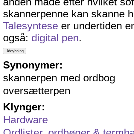
anden måde efter hvilket sof
skannerpenne kan skanne 
Talesyntese
er undertiden e
også:
digital pen
.
Synonymer:
skannerpen med ordbog
oversætterpen
Klynger:
Hardware
Ordlister, ordbøger & termb