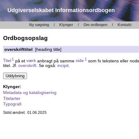
Udgiverselskabet Informationsordbogen
Ny søgning
Klynger
Om ordbogen
Kontakt
Ordbogsopslag
overskrifttitel
[heading title]
1
1
Titel
på et
værk
anbragt på samme
side
som fx tekstens eller nod
titel. Jf.
overskrift
. Se også:
incipit
.
Klynger:
Metadata og katalogisering
Titelarter
Typografi
Sidst ændret: 01.06.2025