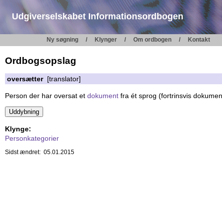
Udgiverselskabet Informationsordbogen
Ny søgning
Klynger
Om ordbogen
Kontakt
Ordbogsopslag
oversætter
[translator]
Person der har oversat et
dokument
fra ét sprog (fortrinsvis dokumen
Klynge:
Personkategorier
Sidst ændret: 05.01.2015