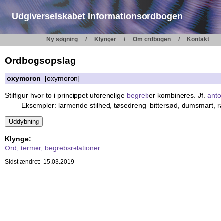
Udgiverselskabet Informationsordbogen
Ny søgning
Klynger
Om ordbogen
Kontakt
Ordbogsopslag
oxymoron
[oxymoron]
Stilfigur hvor to i princippet uforenelige
begreb
er kombineres. Jf.
ant
Eksempler: larmende stilhed, tøsedreng, bittersød, dumsmart, r
Klynge:
Ord, termer, begrebsrelationer
Sidst ændret: 15.03.2019