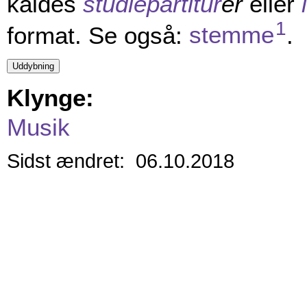
kaldes
studiepartitur
er
eller
1
format. Se også:
stemme
.
Klynge:
Musik
Sidst ændret: 06.10.2018