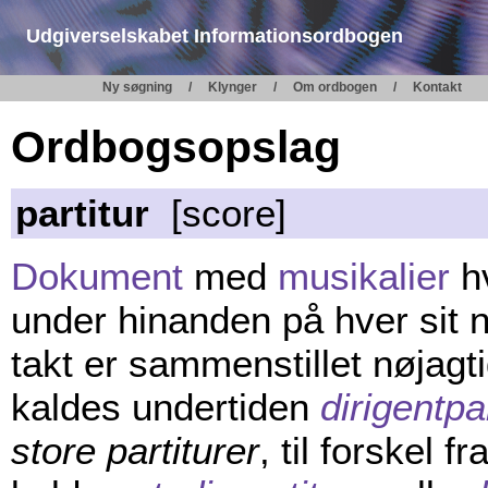
Udgiverselskabet Informationsordbogen
Ny søgning
Klynger
Om ordbogen
Kontakt
Ordbogsopslag
partitur
[score]
Dokument
med
musikalier
hv
under hinanden på hver sit n
takt er sammenstillet nøjagtigt
kaldes undertiden
dirigentpar
store partiturer
, til forskel f