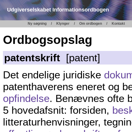
Udgiverselskabet Informationsordbogen
Ny søgning
Klynger
Om ordbogen
Kontakt
Ordbogsopslag
patentskrift
[patent]
Det endelige juridiske
dokum
patenthaverens eneret og be
opfindelse
. Benævnes ofte 
5 hovedafsnit: forsiden,
besk
litteraturhenvisninger, tegn