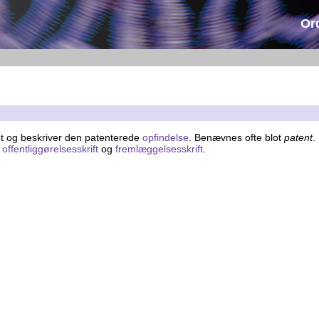
Or
t og beskriver den patenterede
opfindelse
. Benævnes ofte blot
patent
.
,
offentliggørelsesskrift
og
fremlæggelsesskrift
.