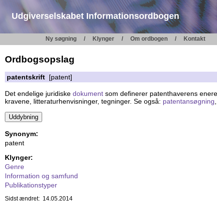
Udgiverselskabet Informationsordbogen
Ny søgning
Klynger
Om ordbogen
Kontakt
Ordbogsopslag
patentskrift
[patent]
Det endelige juridiske
dokument
som definerer patenthaverens enere
kravene, litteraturhenvisninger, tegninger. Se også:
patentansøgning
Synonym:
patent
Klynger:
Genre
Information og samfund
Publikationstyper
Sidst ændret: 14.05.2014