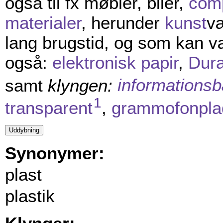
også til fx møbler, biler,
com
materialer
, herunder
kunst
væ
lang brugstid, og som kan 
også:
elektronisk papir
,
Dur
samt
klyngen:
informations
1
transparent
,
grammofonpla
Synonymer:
plast
plastik