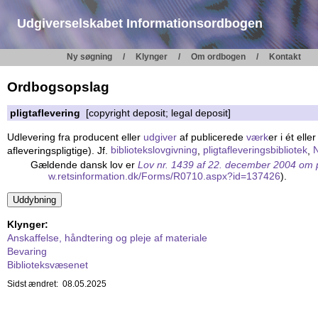
Udgiverselskabet Informationsordbogen
Ny søgning
Klynger
Om ordbogen
Kontakt
Ordbogsopslag
pligtaflevering
[copyright deposit; legal deposit]
Udlevering fra producent eller
udgiver
af publicerede
værk
er i ét elle
afleveringspligtige). Jf.
bibliotekslovgivning
,
pligtafleveringsbibliotek
,
N
Gældende dansk lov er
Lov nr. 1439 af 22. december 2004 om pli
w.retsinfo
rmation.dk
/Forms/R07
10.aspx?id
=137426
).
Klynger:
Anskaffelse, håndtering og pleje af materiale
Bevaring
Biblioteksvæsenet
Sidst ændret: 08.05.2025