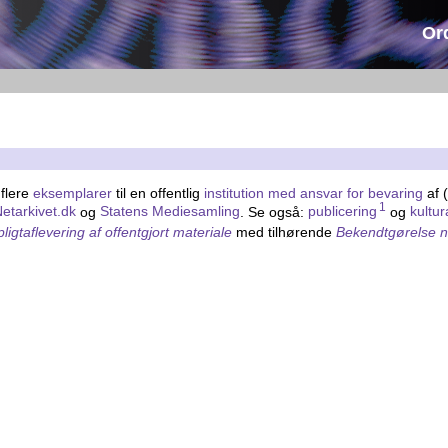
Or
r flere
eksemplarer
til en offentlig
institution med ansvar for bevaring
af (
1
etarkivet.dk
og
Statens Mediesamling
. Se også:
publicering
og
kultur
gtaflevering af offentgjort materiale
med tilhørende
Bekendtgørelse nr