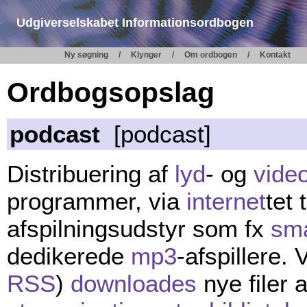
Udgiverselskabet Informationsordbogen
Ny søgning
Klynger
Om ordbogen
Kontakt
Ordbogsopslag
podcast
[podcast]
Distribuering af
lyd
- og
vide
programmer, via
internet
tet 
afspilningsudstyr som fx
sm
dedikerede
mp3
-afspillere.
RSS
)
downloades
nye filer 