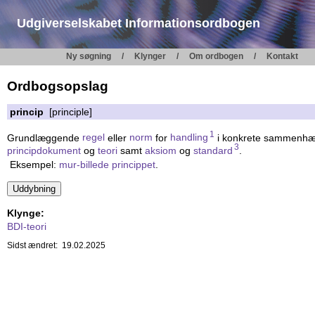
Udgiverselskabet Informationsordbogen
Ny søgning
Klynger
Om ordbogen
Kontakt
Ordbogsopslag
princip
[principle]
1
Grundlæggende
regel
eller
norm
for
handling
i konkrete sammenhæng
3
principdokument
og
teori
samt
aksiom
og
standard
.
Eksempel:
mur-billede princippet
.
Klynge:
BDI-teori
Sidst ændret: 19.02.2025