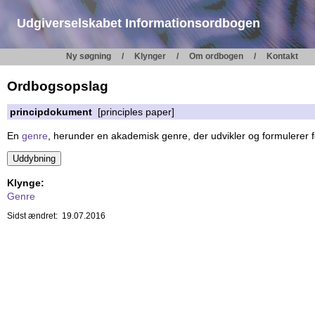
Udgiverselskabet Informationsordbogen
Ny søgning
Klynger
Om ordbogen
Kontakt
Ordbogsopslag
principdokument
[principles paper]
En
genre
, herunder en akademisk genre, der udvikler og formulerer f
Klynge:
Genre
Sidst ændret: 19.07.2016