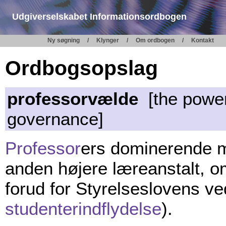
Udgiverselskabet Informationsordbogen
Ny søgning
Klynger
Om ordbogen
Kontakt
Ordbogsopslag
professorvælde
[the power 
governance]
Professor
ers dominerende 
anden højere læreanstalt, om
forud for Styrelseslovens ve
studenterindflydelse
).