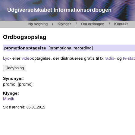
Udgiverselskabet Informationsordbogen
Ny søgning
Klynger
Om ordbogen
Kontakt
Ordbogsopslag
promotionoptagelse
[promotional recording]
Lyd
- eller
video
optagelse, der distribueres gratis til fx
radio-
og
tv-sta
Synonym:
promo [promo]
Klynge:
Musik
Sidst ændret: 05.01.2015