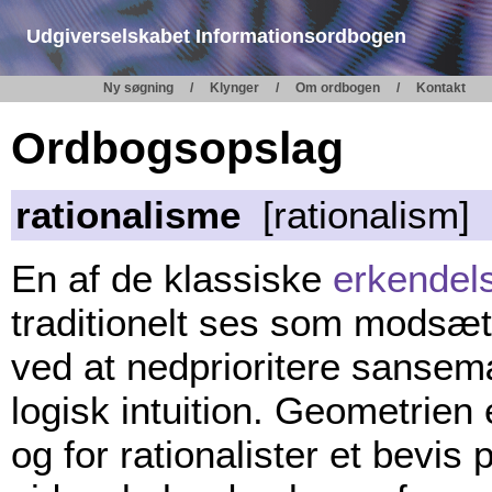
Udgiverselskabet Informationsordbogen
Ny søgning
Klynger
Om ordbogen
Kontakt
Ordbogsopslag
rationalisme
[rationalism]
En af de klassiske
erkendel
traditionelt ses som modsæt
ved at nedprioritere sansem
logisk intuition. Geometrie
og for rationalister et bevi