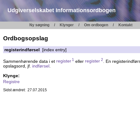
Udgiverselskabet Informationsordbogen
Ny søgning
Klynger
Om ordbogen
Kontakt
Ordbogsopslag
registerindførsel
[index entry]
1
2
Sammenhørende data i et
register
eller
register
. En registerindfør
opslagsord, jf.
indførsel
.
Klynge:
Registre
Sidst ændret: 27.07.2015