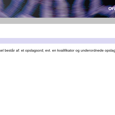
Or
sel består af: et opslagsord; evt. en kvalifikator og underordnede opslag