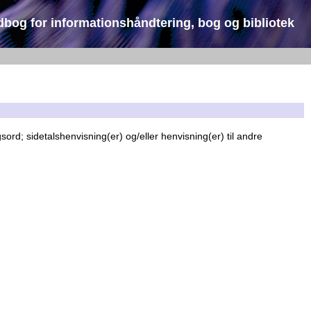
dbog for informationshåndtering, bog og bibliotek
sord; sidetalshenvisning(er) og/eller henvisning(er) til andre