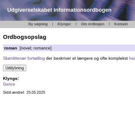
Udgiverselskabet Informationsordbogen
Ny søgning
Klynger
Om ordbogen
Kontakt
Ordbogsopslag
roman
[novel; romance]
Skønlitterær
fortælling
der beskriver et længere og ofte komplekst
han
Klynge:
Genre
Sidst ændret: 25.05.2025