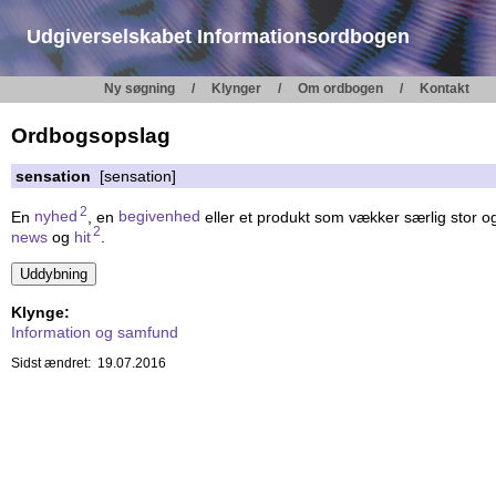
Udgiverselskabet Informationsordbogen
Ny søgning
Klynger
Om ordbogen
Kontakt
Ordbogsopslag
sensation
[sensation]
2
En
nyhed
, en
begivenhed
eller et produkt som vækker særlig stor
2
news
og
hit
.
Klynge:
Information og samfund
Sidst ændret: 19.07.2016