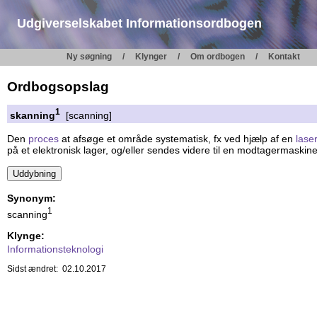
Udgiverselskabet Informationsordbogen
Ny søgning
Klynger
Om ordbogen
Kontakt
Ordbogsopslag
1
skanning
[scanning]
Den
proces
at afsøge et område systematisk, fx ved hjælp af en
lase
på et elektronisk lager, og/eller sendes videre til en modtagermaskine, 
Synonym:
1
scanning
Klynge:
Informationsteknologi
Sidst ændret: 02.10.2017