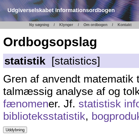
Udgiverselskabet Informationsordbogen
Ny søgning
Klynger
Om ordbogen
Kontakt
Ordbogsopslag
statistik
[statistics]
Gren af anvendt matematik til
talmæssig analyse af og tol
fænomen
er. Jf.
statistisk in
biblioteksstatistik
,
bogproduk