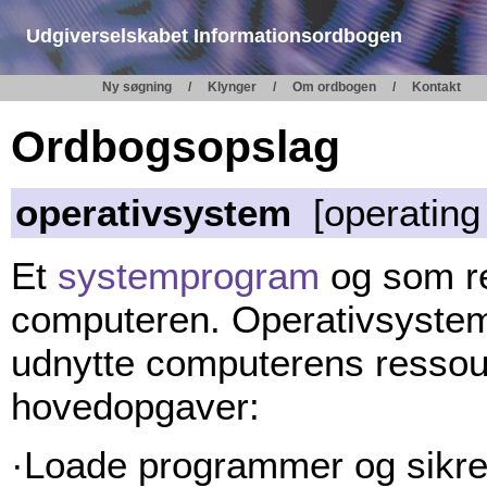
Udgiverselskabet Informationsordbogen
Ny søgning
Klynger
Om ordbogen
Kontakt
Ordbogsopslag
operativsystem
[operating
Et
systemprogram
og som re
computeren. Operativsystem
udnytte computerens ressou
hovedopgaver:
·Loade programmer og sikre 