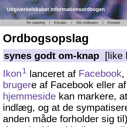
Udgiverselskabet Informationsordbogen
Ny søgning
Klynger
Om ordbogen
Kontakt
Ordbogsopslag
synes godt om-knap
[like 
1
Ikon
lanceret af
Facebook
,
bruger
e af Facebook eller a
hjemmeside
kan markere, at
indlæg, og at de sympatiser
anden måde forholder sig til