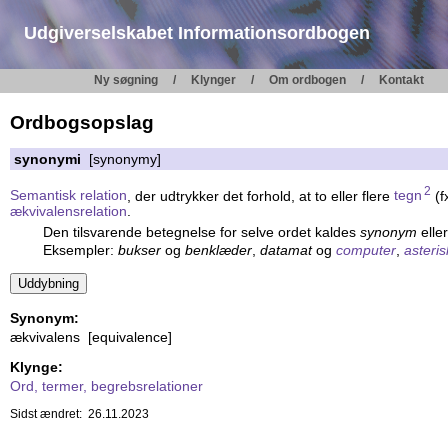
Udgiverselskabet Informationsordbogen
Ny søgning
Klynger
Om ordbogen
Kontakt
Ordbogsopslag
synonymi
[synonymy]
2
Semantisk relation
, der udtrykker det forhold, at to eller flere
tegn
(f
ækvivalensrelation
.
Den tilsvarende betegnelse for selve ordet kaldes
synonym
elle
Eksempler:
bukser
og
benklæder
,
datamat
og
computer
,
asteris
Synonym:
ækvivalens [equivalence]
Klynge:
Ord, termer, begrebsrelationer
Sidst ændret: 26.11.2023