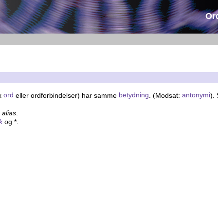
Or
x
ord
eller ordforbindelser) har samme
betydning
. (Modsat:
antonymi
).
r
alias
.
k
og *.