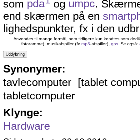
1
som
pda
og
umpc
. Skærmen
end skærmen på en
smartp
lighedspunkter, fx i den udb
Anvendes til mange formål, som tidligere kun kendtes som dedi
fotoramme), musikafspiller (fx
mp3
-afspiller),
gps
. Se også:
Synonymer:
tavlecomputer [tablet compu
tabletcomputer
Klynge:
Hardware