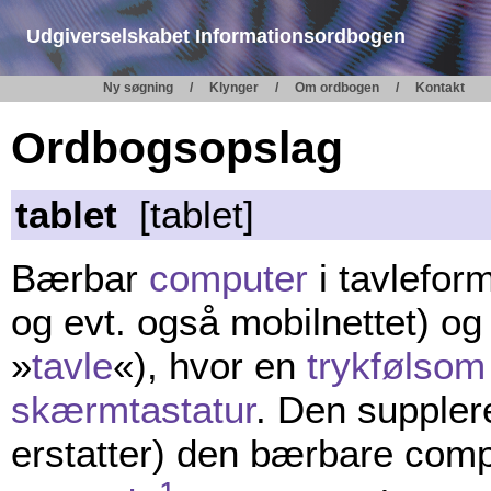
Udgiverselskabet Informationsordbogen
Ny søgning
Klynger
Om ordbogen
Kontakt
Ordbogsopslag
tablet
[tablet]
Bærbar
computer
i tavlefor
og evt. også mobilnettet) o
»
tavle
«), hvor en
trykfølso
skærmtastatur
. Den suppler
erstatter) den bærbare com