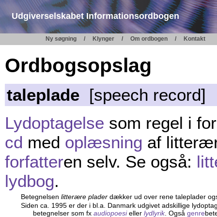
Udgiverselskabet Informationsordbogen
Ny søgning
Klynger
Om ordbogen
Kontakt
Ordbogsopslag
taleplade
[speech record]
Lydoptagelse
som regel i fo
cd
med
oplæsning
af litteræ
forfatter
en selv. Se også:
li
lydbog
.
Betegnelsen
litterære plader
dækker ud over rene taleplader ogs
Siden ca. 1995 er der i bl.a. Danmark udgivet adskillige lydopta
betegnelser som fx
audiopoesi
eller
lydlyrik
. Også
genre
bet