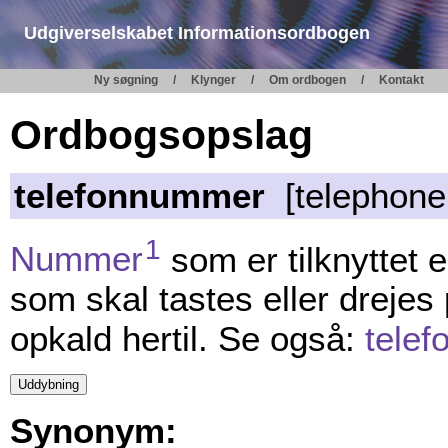
Udgiverselskabet Informationsordbogen
Ny søgning
Klynger
Om ordbogen
Kontakt
Ordbogsopslag
telefonnummer
[telephone
1
Nummer
som er tilknyttet 
som skal tastes eller drejes
opkald hertil. Se også:
telef
Synonym: