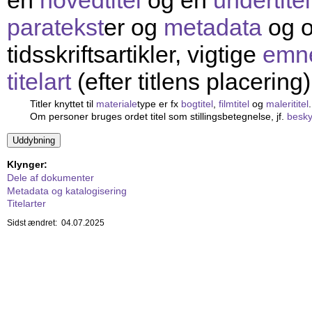
en
hovedtitel
og en
undertitel
paratekst
er og
metadata
og o
tidsskriftsartikler, vigtige
emn
titelart
(efter titlens placering)
Titler knyttet til
materiale
type er fx
bogtitel
,
filmtitel
og
malerititel
.
Om personer bruges ordet titel som stillingsbetegnelse, jf.
beskyt
Klynger:
Dele af dokumenter
Metadata og katalogisering
Titelarter
Sidst ændret: 04.07.2025