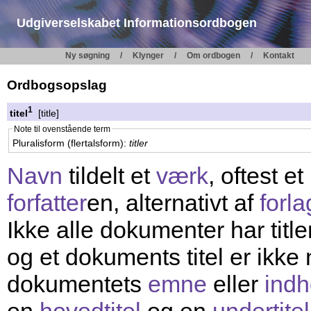
Udgiverselskabet Informationsordbogen
Ny søgning
Klynger
Om ordbogen
Kontakt
Ordbogsopslag
1
titel
[title]
Note til ovenstående term
Pluralisform (flertalsform):
titler
Navn
tildelt et
værk
, oftest e
forfatter
en, alternativt af
forla
Ikke alle dokumenter har titler
og et dokuments titel er ikke
dokumentets
emne
eller
indh