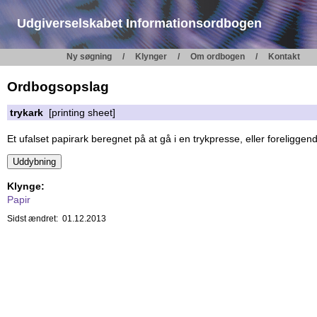
Udgiverselskabet Informationsordbogen
Ny søgning
Klynger
Om ordbogen
Kontakt
Ordbogsopslag
trykark
[printing sheet]
Et ufalset papirark beregnet på at gå i en trykpresse, eller foreliggend
Klynge:
Papir
Sidst ændret: 01.12.2013