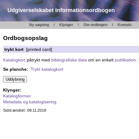
Udgiverselskabet Informationsordbogen
Ny søgning
Klynger
Om ordbogen
Kontakt
Ordbogsopslag
trykt kort
[printed card]
Katalogkort
påtrykt med
bibliografiske data
om en enkelt
publikation
.
Se planche:
Trykt katalogkort
Klynger:
Katalogformer
Metadata og katalogisering
Sidst ændret: 09.11.2018