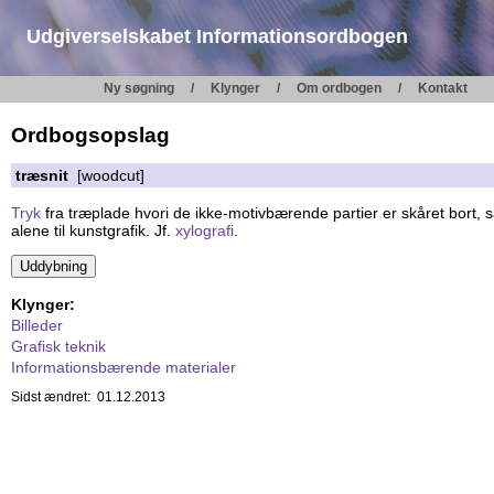
Udgiverselskabet Informationsordbogen
Ny søgning
Klynger
Om ordbogen
Kontakt
Ordbogsopslag
træsnit
[woodcut]
Tryk
fra træplade hvori de ikke-motivbærende partier er skåret bort, sål
alene til kunstgrafik. Jf.
xylografi
.
Klynger:
Billeder
Grafisk teknik
Informationsbærende materialer
Sidst ændret: 01.12.2013