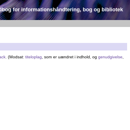
dbog for informationshåndtering, bog og bibliotek
ack
. (Modsat:
titeloplag
, som er uændret i indhold, og
genudgivelse
,