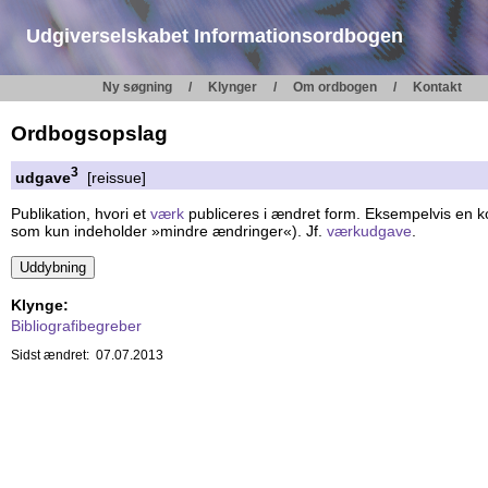
Udgiverselskabet Informationsordbogen
Ny søgning
Klynger
Om ordbogen
Kontakt
Ordbogsopslag
3
udgave
[reissue]
Publikation, hvori et
værk
publiceres i ændret form. Eksempelvis en ko
som kun indeholder »mindre ændringer«). Jf.
værkudgave
.
Klynge:
Bibliografibegreber
Sidst ændret: 07.07.2013