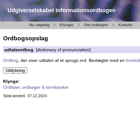
Udgiverselskabet Informationsordbogen
Ny søgning
Klynger
Om ordbogen
Kontakt
Ordbogsopslag
udtaleordbog
[dictionary of pronunciation]
Ordbog
, der viser udtalen af et sprogs ord. Beslægtet med en
foneti
Klynge:
Ordlister, ordbøger & termbanker
Sidst ændret: 07.12.2024