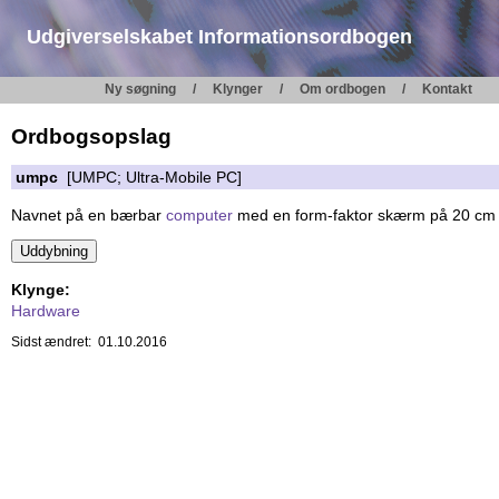
Udgiverselskabet Informationsordbogen
Ny søgning
Klynger
Om ordbogen
Kontakt
Ordbogsopslag
umpc
[UMPC; Ultra-Mobile PC]
Navnet på en bærbar
computer
med en form-faktor skærm på 20 cm (
Klynge:
Hardware
Sidst ændret: 01.10.2016