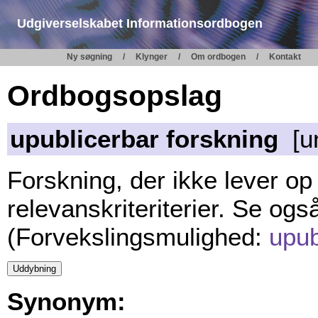
Udgiverselskabet Informationsordbogen
Ny søgning
Klynger
Om ordbogen
Kontakt
Ordbogsopslag
upublicerbar forskning
[un
Forskning, der ikke lever op t
relevanskriteriterier. Se og
(Forvekslingsmulighed:
upub
Synonym: