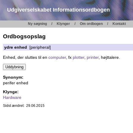
Udgiverselskabet Informationsordbogen
Ny søgning
Klynger
Om ordbogen
Kontakt
Ordbogsopslag
ydre enhed
[peripheral]
Enhed, der sluttes til en
computer
, fx
plotter
,
printer
, højttalere.
Synonym:
perifer enhed
Klynge:
Hardware
Sidst ændret: 29.06.2015