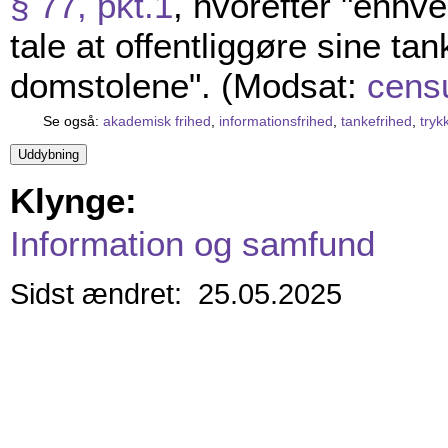
§ 77, pkt.1
, hvorefter "enhver 
tale at offentliggøre sine ta
domstolene". (Modsat:
cens
Se også:
akademisk frihed
,
informationsfrihed
,
tankefrihed
,
tryk
Klynge:
Information og samfund
Sidst ændret: 25.05.2025