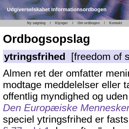
Udgiverselskabet Informationsordbogen
Ny søgning
Klynger
Om ordbogen
Kontakt
Ordbogsopslag
ytringsfrihed
[freedom of 
Almen ret der omfatter mening
modtage meddelelser eller t
offentlig myndighed og uden 
Den Europæiske Menneskere
speciel ytringsfrihed er fasts