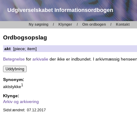
Udgiverselskabet Informationsordbogen
Ny søgning
Klynger
Om ordbogen
Kontakt
Ordbogsopslag
akt
[piece; item]
Betegnelse
for
arkivalie
der ikke er indbundet. I arkivmæssig hensee
Synonym:
1
aktstykke
Klynge:
Arkiv og arkivering
Sidst ændret: 07.12.2017